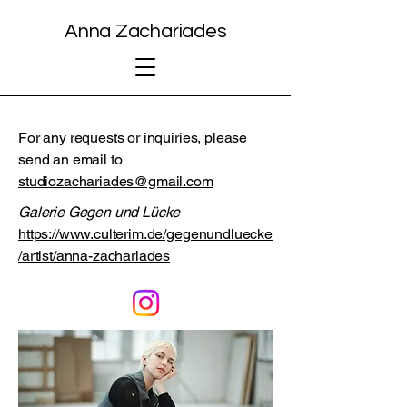
Anna Zachariades
For any requests or inquiries, please
send an email to
studiozachariades@gmail.com
Galerie Gegen und Lücke
https://www.culterim.de/gegenundluecke
/artist/anna-zachariades